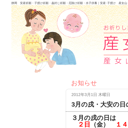
静岡 安産祈願・子授け祈願・蟲封じ祈願・厄除け祈願・水子供養｜安産･子授け 産女山
お知らせ
2012年3月1日 木曜日
3月の戌・大安の日
３月の戌の日は
２日
（金）
１４