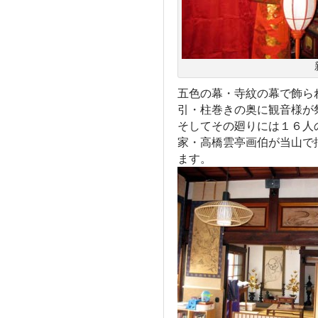
五色の幕・寺紋の幕で飾ら
引・柱巻きの奥に観音様が
そしてその廻りには１６人
家・高橋雲亭画伯が当山で
ます。