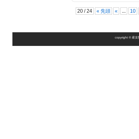
20 / 24
« 先頭
«
...
10
copyright 