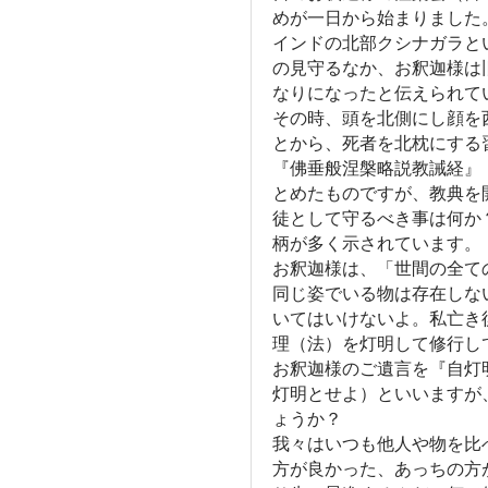
めが一日から始まりました
インドの北部クシナガラと
の見守るなか、お釈迦様は
なりになったと伝えられて
その時、頭を北側にし顔を
とから、死者を北枕にする
『佛垂般涅槃略説教誡経』
とめたものですが、教典を
徒として守るべき事は何か
柄が多く示されています。
お釈迦様は、「世間の全て
同じ姿でいる物は存在しな
いてはいけないよ。私亡き
理（法）を灯明して修行し
お釈迦様のご遺言を『自灯
灯明とせよ）といいますが
ょうか？
我々はいつも他人や物を比
方が良かった、あっちの方