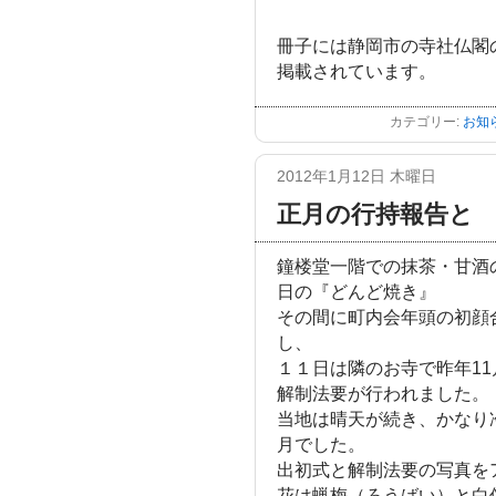
冊子には静岡市の寺社仏閣
掲載されています。
カテゴリー:
お知
2012年1月12日 木曜日
正月の行持報告と
鐘楼堂一階での抹茶・甘酒
日の『どんど焼き』
その間に町内会年頭の初顔
し、
１１日は隣のお寺で昨年1
解制法要が行われました。
当地は晴天が続き、かなり
月でした。
出初式と解制法要の写真を
花は蝋梅（ろうばい）と白