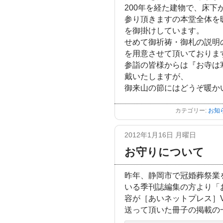
200年を経た建物で、床
参り頂きますの本堂全体を
を御掛けしています。
せめて御祈祷・御札の説明
を用意させて頂いておりま
参詣の皆様からは『お寺は
戴いたしますが、
御来山の節にはどうぞ暖か
カテゴリー:
お知
2012年1月16日 月曜日
お守りについて
昨年、静岡市で冠婚葬祭業
いる季刊誌編集の方より「
容が［あいネットプレス］Vol
送って頂いた冊子の掲載の