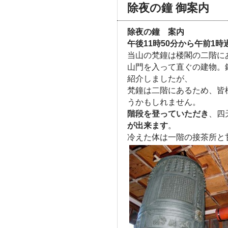
除夜の鐘 御案内
除夜の鐘 案内
午後11時50分から午前1
当山の梵鐘は楼閣の二階に
山門を入って直ぐの建物。
紹介しましたが、
梵鐘は二階にあるため、皆
うかもしれません。
階段を登っていただき
、四
が出来ます
。
冷えた体は一階の接茶所と