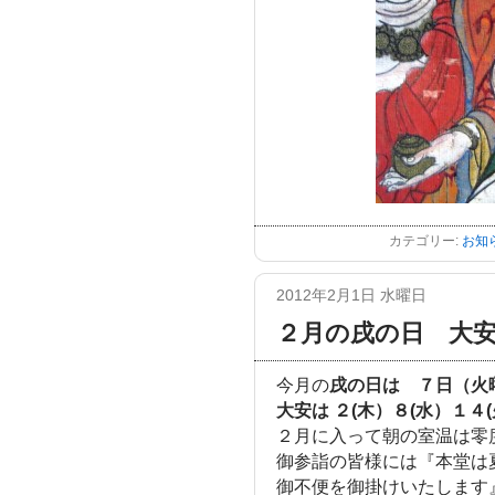
カテゴリー:
お知
2012年2月1日 水曜日
２月の戌の日 大
今月の
戌の日は ７日（火
大安は ２(木）８(水）１４(
２月に入って朝の室温は零
御参詣の皆様には『本堂は
御不便を御掛けいたします