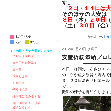
す。
２日・１４日は
そのほかの大安は
８日
（木）
２０日
（土）
３０日
（金
カテゴリー:
お知
2012年2月29日 水曜日
イヌの日・大安 年間カレンダー
安産祈願 奉納プロ
産女観音TOPページ
産女子安観音縁起
本日、静岡の「あさひＴＶ
御本尊
のロケが産女観音の境内で
本堂と境内
３月２０日深夜『ピエール
安産祈願
です。
子授け祈願
撮影の様子を御紹介します
身体健全･蟲封じ祈願
厄除け祈願･水子供養
受験合格祈願