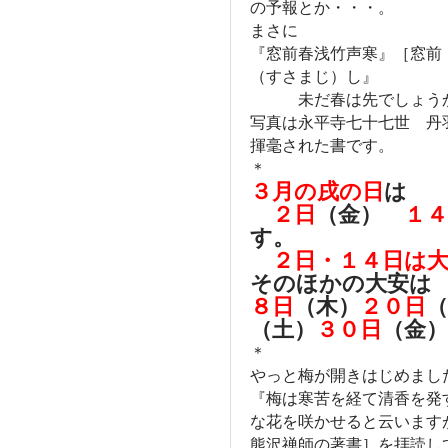
の予報とか・・・。
まさに
『窓前春浅竹声寒』［窓前
（すさまじ）し』
未だ春は先でしょう
写真は永平寺七十七世 丹
揮毫された書です。
＊
３月の戌の日
は
２日
（金）
１４
す。
２日・１４日は
そのほかの大安は
８日
（木）
２０日
（土）
３０日
（金
＊
やっと梅が開きはじめまし
『梅は寒苦を経て清香を発
な花を咲かせると云いま
熊沢禅師の著書］を拝読し