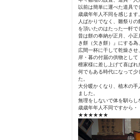
以前は簡単に運べた道具で
歳歳年年人不同を感じます
人ばかりでなく、雛祭りの
を頂いたのはたった一軒で
昔は餅の奉納が正月、小正
き餅（欠き餅）』にする為
広間一杯に干して乾燥させ
岸・暮の付届の供物として
檀家様に差し上げて喜ばれ
何でもある時代になって少
た。
大分暖かくなり、植木の手
ました。
無理をしないで体を馴らし
歳歳年年人不同ですから・
★★★★★★