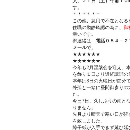
又、
２１日（土）午前１０
す。
＊＊＊＊＊＊
この他、急用で不在となる
住職の動静確認の為に、
御
幸いです。
御連絡は
電話０５４－２
メールで
。
★★★★★★
★★★★★★
今年も2月涅槃会を迎え、
を飾り１日より遺経読誦の
本年は3日の火曜日が節分
外孫と一緒に昼間御参りの方
た。
今日7日、久しぶりの雨と
りません。
先月より晴天で寒い日が続
を致しました。
障子紙が入手できず延び延