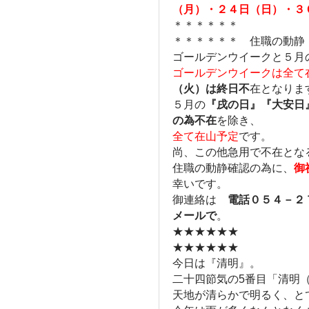
（月）・２４日（日）・３
＊＊＊＊＊＊
＊＊＊＊＊＊ 住職の動静
ゴールデンウイークと５月
ゴールデンウイークは全て
（火）は終日不
在となりま
５月の
『戌の日』『大安日
の為不在
を除き、
全て在山予定
です。
尚、この他急用で不在とな
住職の動静確認の為に、
御
幸いです。
御連絡は
電話０５４－２
メールで
。
★★★★★★
★★★★★★
今日は『清明』。
二十四節気の5番目「清明
天地が清らかで明るく、と