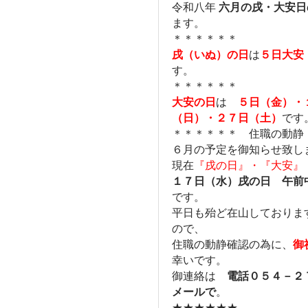
令和八年
六月の戌・大安日
ます。
＊＊＊＊＊＊
戌（いぬ）の日
は
５日大安
す。
＊＊＊＊＊＊
大安の日
は
５日（金）・
（日）・２７日（土）
です
＊＊＊＊＊＊ 住職の動静
６月の予定を御知らせ致し
現在
『戌の日』・『大安』
１７日（水）戌の日 午前
です。
平日も殆ど在山しておりま
ので、
住職の動静確認の為に、
御
幸いです。
御連絡は
電話０５４－２
メールで
。
★★★★★★