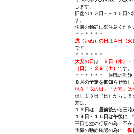
します。
旧盆の１３日～～１５日の
す。
住職の動静に御注意くださ
＊＊＊＊＊＊
戌（いぬ）の日
は
４日（火
です。
＊＊＊＊＊＊
大安の日
は
６日（木）・
（日）・２９（土）
です。
＊＊＊＊＊＊ 住職の動静
８月の予定を御知らせ
致し
現在『戌の日』『大安』は
但し１３日（日）から１５
方は、
１３日は 昼前後から三時
１４日・１５日は午後に
御
平日も盆の行事の為、不在
住職の動静確認の為に、
御