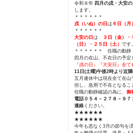
令和８年
四月の戌・大安の
します。
＊＊＊＊＊＊
戌（いぬ）の日
は
６日（月
＊＊＊＊＊＊
大安の日
は
３日（金）・
（日）・２５日（土）
です
＊＊＊＊＊＊ 住職の動静
四月の在山、不在日の予定
『戌の日』『大安日』全て
11日(土曜)午後2時より
五月連休中は現在全て在山
但し、急用で不在となるこ
住職の動静確認の為に、
御
電話０５４－２７８－９７
連絡
ください。
★★★★★★
★★★★★★
今年も恙なく3月の節句を
年々雛壇の設置、道具・人