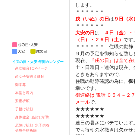
します。
＊＊＊＊＊＊
戌（いぬ）の日
は
９日（水
＊＊＊＊＊＊
大安の日
は
４日（金）・
（日）・２６日（土）
です
＊＊＊＊＊＊ 住職の動静
９月の予定を御知らせ致し
現在、
『戌の日』は全て在
イヌの日・大安 年間カレンダー
土・日曜日・連休は現在、
産女観音TOPページ
ときもありますので、
産女子安観音縁起
住職の動静確認の為に、
御
御本尊
幸いです。
本堂と境内
御連絡は 電話 ０５４－２
安産祈願
メール
で。
★★★★★★
子授け祈願
★★★★★★
身体健全･蟲封じ祈願
連日の暑さにバテています
厄除け祈願･水子供養
でも毎朝の水撒きは欠かせ
受験合格祈願