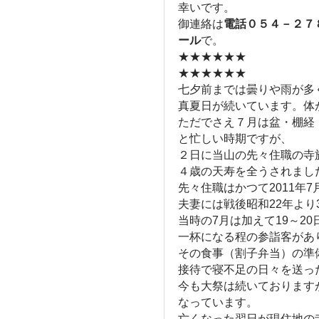
幸いです。
御連絡は
電話０５４－２７
ール
で。
★★★★★★
★★★★★★
七夕前までは曇りや雨が多
真夏日が続いています。体
ただでさえ７月は盆・棚経
と忙しい時期ですが、
２日に当山の先々住職の寺
４歳の天寿を全うされまし
先々住職はかつて2011年
夫妻には戦後昭和22年より
当時の7月は加えて19～2
一杯になる程の参詣客があ
その食事（割子弁当）の準
接待で寝不足の日々を送っ
今も大祭は続いております
なっています。
亡くなった翌日が現住地の