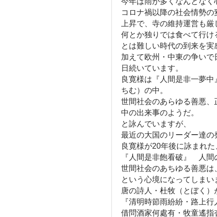
今年は雨が多くなんとなく
コロナ禍以降の社会情勢の
上昇で、寺の維持運営も厳
何とか独りでは食べて行け
とは難しい時代の到来を実
加えて欧州・中東の争いで
日続いています。
良寛様は『人間是非一夢中
ちむ）の中。
世間社会のあらゆる善悪、
中の出来事のようだ。
と詠んでいますが、
最近の大国のリーダー達の
良寛様が20年後に詠まれた
『人間是非飽看破』 人間
世間社会のあちゆる善悪は
という心境になってしまい
唐の詩人・杜牧（とぼく）
『清明時節雨紛紛・路上行
借問酒家何處有・牧童遙指