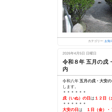
カテゴリー:
お知
2026年4月5日 日曜日
令和８年 五月の戌
内
令和八年
五月の戌・大安の
します。
＊＊＊＊＊＊
戌（いぬ）の日
は
１２日（
＊＊＊＊＊＊
大安の日
は
１日（金）・