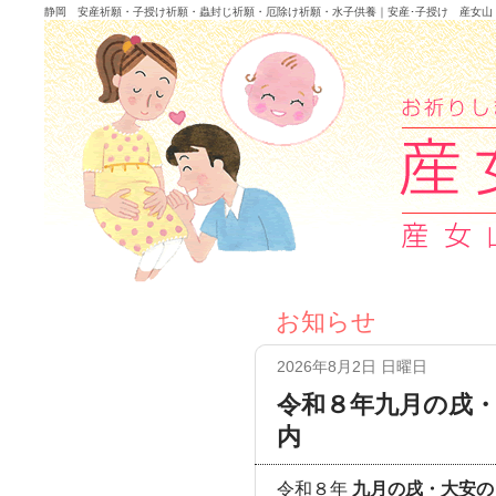
静岡 安産祈願・子授け祈願・蟲封じ祈願・厄除け祈願・水子供養｜安産･子授け 産女山
お知らせ
2026年8月2日 日曜日
令和８年九月の戌
内
令和８年
九月の戌・大安の