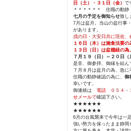
日（土）・３１日（金）
で
＊＊＊＊＊＊ 住職の動静
七月の予定を御知らせ
致し
7月は盆月。当山の盆行事
があります。
戌の日・大安日共に現在、
１６日（木）は施食法要の
１３日（日）は盆棚経の為
７月１９（日）～２０日（
是非、御参拝、御縁を結ん
７月８月は盆月の為、急に
住職の動静確認の為に、
御
幸いです。
御連絡は
電話 ０５４－
せメールで
確認下さい。
★★★★★★
★★★★★★
6月の台風襲来で今年は一
強い勢力を保ったまま静岡
方に簾を巻き、本堂・諸堂