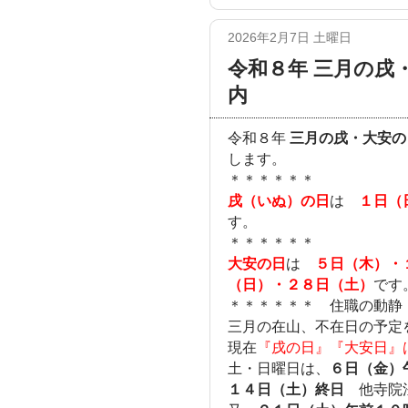
2026年2月7日 土曜日
令和８年 三月の戌
内
令和８年
三月の戌・大安の
します。
＊＊＊＊＊＊
戌（いぬ）の日
は
１日（
す。
＊＊＊＊＊＊
大安の日
は
５日（木）・
（日）・２８日（土）
です
＊＊＊＊＊＊ 住職の動静
三月の在山、不在日の予定
現在
『戌の日』『大安日』
土・日曜日は、
６日（金）
１４日（土）終日
他寺院