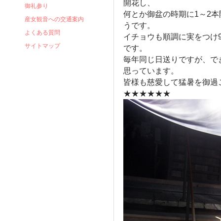
開花し、
御礼参り
何とか御盆の時期に1～2
産女観音への交通案内
うです。
よくある質問
イチョウも順調に実をつけ
サイトマップ
です。
毎年同じ日送りですが、で
思っています。
皆様も慈愛して猛暑を御過
★★★★★★