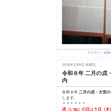
カテゴリー:
お知
2026年1月8日 木曜日
令和８年 二月の戌
内
令和８年
二月の戌・大安の
します。
＊＊＊＊＊＊
戌（いぬ）の日
は
５日（木