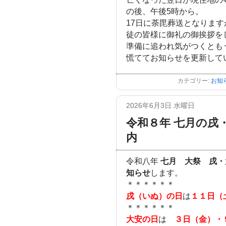
の後、午後5時から。
17日に荼毘葬送となりま
徒の皆様に御礼の御挨拶を
準備に追われ気がつくとも
慌ててお知らせを更新して
カテゴリー:
お知
2026年6月3日 水曜日
令和８年 七月の戌
内
令和八年
七月 大祭 戌・
知らせ
します。
＊＊＊＊＊＊
戌（いぬ）の日
は
１１日（
＊＊＊＊＊＊
大安の日
は
３日（金）・