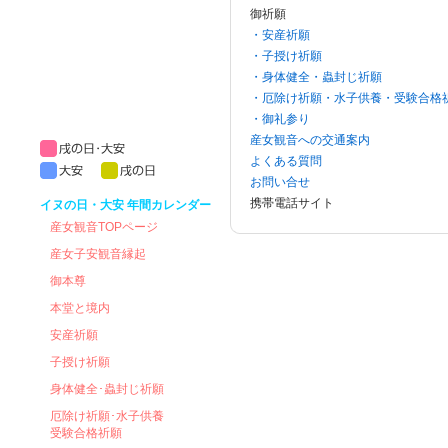
御祈願
・安産祈願
・子授け祈願
・身体健全・蟲封じ祈願
・厄除け祈願・水子供養・受験合格
・御礼参り
産女観音への交通案内
よくある質問
お問い合せ
携帯電話サイト
イヌの日・大安 年間カレンダー
産女観音TOPページ
産女子安観音縁起
御本尊
本堂と境内
安産祈願
子授け祈願
身体健全･蟲封じ祈願
厄除け祈願･水子供養
受験合格祈願