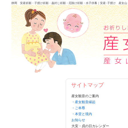
静岡 安産祈願・子授け祈願・蟲封じ祈願・厄除け祈願・水子供養｜安産･子授け 産女山
サイトマップ
産女観音のご案内
・産女観音縁起
・ご本尊
・本堂と境内
お知らせ
大安・戌の日カレンダー