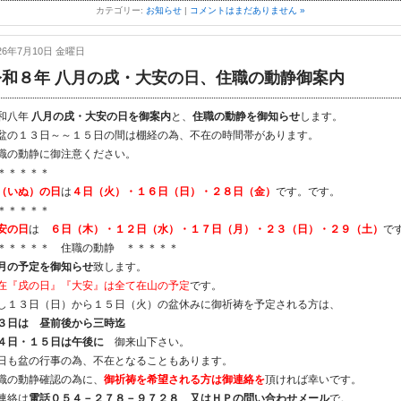
カテゴリー:
お知らせ
|
コメントはまだありません »
26年7月10日 金曜日
令和８年 八月の戌・大安の日、住職の動静御案内
和八年
八月の戌・大安の日を御案内
と、
住職の動静を御知らせ
します。
盆の１３日～～１５日の間は棚経の為、不在の時間帯があります。
職の動静に御注意ください。
＊＊＊＊＊
（いぬ）の日
は
４日（火）・１６日（日）・２８日（金）
です。です。
＊＊＊＊＊
安の日
は
６日（木）・１２日（水）・１７日（月）・２３（日）・２９（土）
で
＊＊＊＊＊ 住職の動静 ＊＊＊＊＊
月の予定を御知らせ
致します。
在『戌の日』『大安』は全て在山の予定
です。
し１３日（日）から１５日（火）の盆休みに御祈祷を予定される方は、
３日は 昼前後から三時迄
４日・１５日は午後に
御来山下さい。
日も盆の行事の為、不在となることもあります。
職の動静確認の為に、
御祈祷を希望される方は御連絡を
頂ければ幸いです。
連絡は
電話０５４－２７８－９７２８ 又はＨＰの問い合わせメール
で。