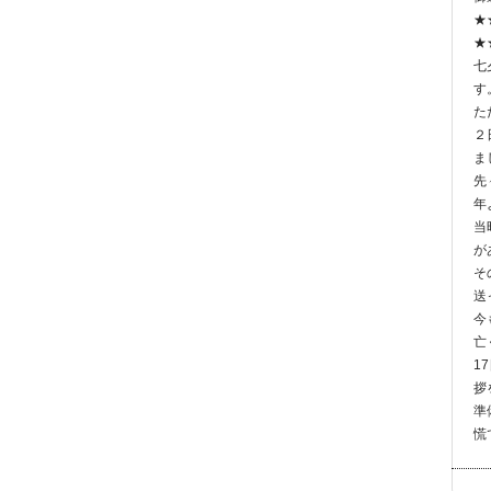
★
★
七
す
た
２
ま
先
年
当
が
そ
送
今
亡
1
拶
準
慌