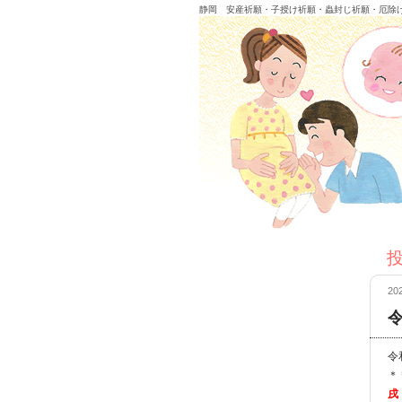
静岡 安産祈願・子授け祈願・蟲封じ祈願・厄除
2
令
＊
戌