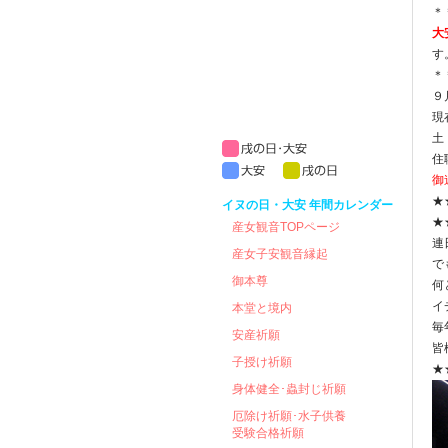
＊
大
す
＊
９
現
土
住
御
★
イヌの日・大安 年間カレンダー
★
産女観音TOPページ
連
産女子安観音縁起
で
御本尊
何
イ
本堂と境内
毎
安産祈願
皆
子授け祈願
★
身体健全･蟲封じ祈願
厄除け祈願･水子供養
受験合格祈願