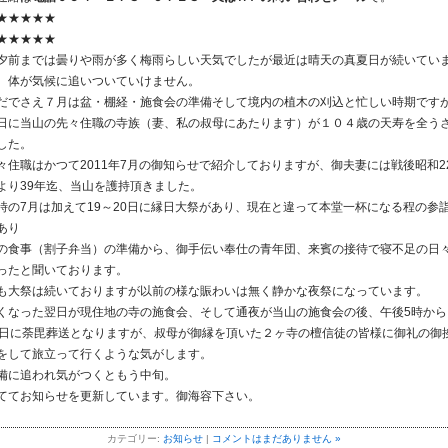
★★★★★
★★★★★
夕前までは曇りや雨が多く梅雨らしい天気でしたが最近は晴天の真夏日が続いてい
。体が気候に追いついていけません。
だでさえ７月は盆・棚経・施食会の準備そして境内の植木の刈込と忙しい時期です
日に当山の先々住職の寺族（妻、私の叔母にあたります）が１０４歳の天寿を全う
した。
々住職はかつて2011年7月の御知らせで紹介しておりますが、御夫妻には戦後昭和2
より39年迄、当山を護持頂きました。
時の7月は加えて19～20日に縁日大祭があり、現在と違って本堂一杯になる程の参
あり
の食事（割子弁当）の準備から、御手伝い奉仕の青年団、来賓の接待で寝不足の日
ったと聞いております。
も大祭は続いておりますが以前の様な賑わいは無く静かな夜祭になっています。
くなった翌日が現住地の寺の施食会、そして通夜が当山の施食会の後、午後5時から
7日に荼毘葬送となりますが、叔母が御縁を頂いた２ヶ寺の檀信徒の皆様に御礼の御
をして旅立って行くような気がします。
備に追われ気がつくともう中旬。
ててお知らせを更新しています。御海容下さい。
カテゴリー:
お知らせ
|
コメントはまだありません »