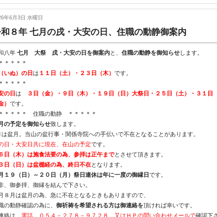
026年6月3日 水曜日
令和８年 七月の戌・大安の日、住職の動静御案内
和八年
七月 大祭 戌・大安の日を御案内
と、
住職の動静を御知らせ
します。
＊＊＊＊＊
（いぬ）の日
は
１１日（土）・２３日（木）
です。
＊＊＊＊＊
安の日
は
３日（金）・９日（木）・１９日（日）大祭日・２５日（土）・３１日
金）
です。
＊＊＊＊＊ 住職の動静 ＊＊＊＊＊
月の予定を御知らせ
致します。
月は盆月。当山の盆行事・関係寺院への手伝いで不在となることがあります。
の日・大安日共に現在、在山の予定
です。
６日（木）は施食法要の為、参拝は正午まで
とさせて頂きます。
３日（日）は盆棚経の為、終日不在
となります。
月１９（日）～２０日（月）祭日連休は年に一度の御縁日
です。
非、御参拝、御縁を結んで下さい。
月８月は盆月の為、急に不在となるときもありますので、
職の動静確認の為に、
御祈祷を希望される方は御連絡を
頂ければ幸いです。
連絡は
電話 ０５４－２７８－９７２８ 又はＨＰの問い合わせメールで
確認下