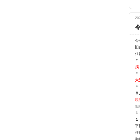
20
令
旧
住
＊
戌
＊
大
＊
８
現
但
１
１
平
住
御