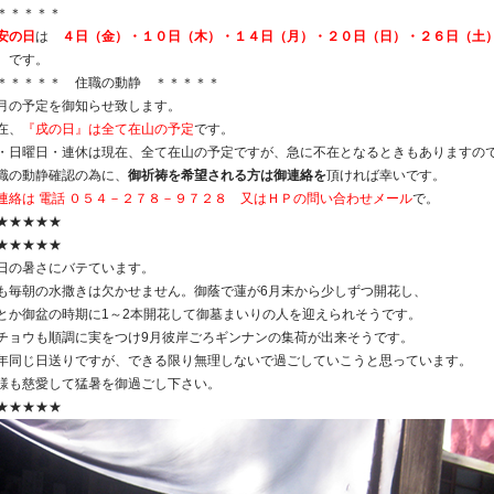
＊＊＊＊＊
安の日
は
４日（金）・１０日（木）・１４日（月）・２０日（日）・２６日（土
。です。
＊＊＊＊＊ 住職の動静 ＊＊＊＊＊
月の予定を御知らせ致します。
在、
『戌の日』は全て在山の予定
です。
・日曜日・連休は現在、全て在山の予定ですが、急に不在となるときもありますの
職の動静確認の為に、
御祈祷を希望される方は御連絡を
頂ければ幸いです。
連絡は 電話 ０５４－２７８－９７２８ 又はＨＰの問い合わせメール
で。
★★★★★
★★★★★
日の暑さにバテています。
も毎朝の水撒きは欠かせません。御蔭で蓮が6月末から少しずつ開花し、
とか御盆の時期に1～2本開花して御墓まいりの人を迎えられそうです。
チョウも順調に実をつけ9月彼岸ごろギンナンの集荷が出来そうです。
年同じ日送りですが、できる限り無理しないで過ごしていこうと思っています。
様も慈愛して猛暑を御過ごし下さい。
★★★★★