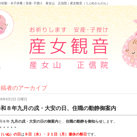
け祈願・水子供養｜安産･子授け 産女山 正信院｜産女観音（うぶめかんのん）
投稿者のアーカイブ
026年8月2日 日曜日
令和８年九月の戌・大安の日、住職の動静御案内
和８年
九月の戌・大安の日の御案内
と、
住職の動静を御知らせ
します。
＊＊＊＊＊
（いぬ）の日
は
９日（水）・２１日（月）連休の祭日
です。