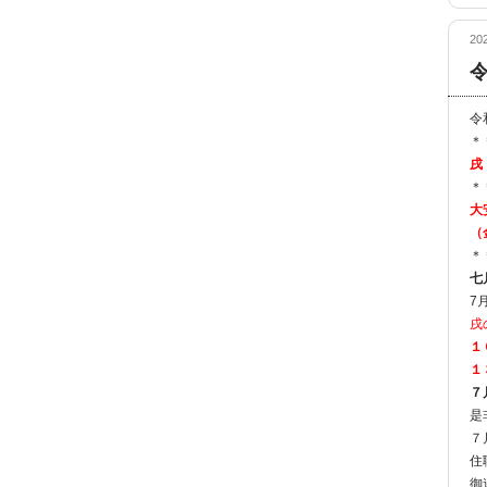
2
令
＊
戌
＊
大
（
＊
七
7
戌
１
１
７
是
７
住
御