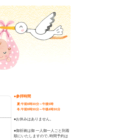
●参拝時間
夏:午前8時30分～午後5時
冬:午前8時30分～午後4時30分
●お休みはありません。
●御祈祷は御 一人御一人ごと到着
順にいたしますので､時間予約は