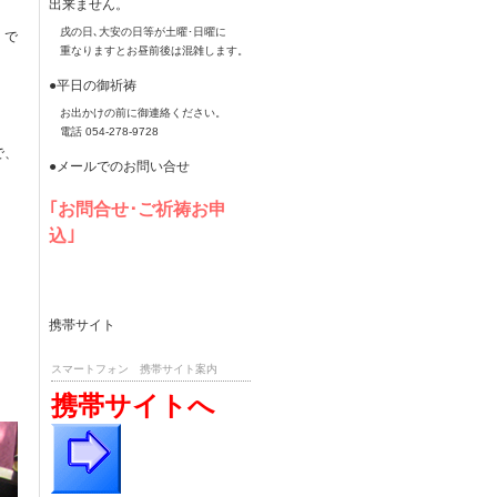
出来ません。
戌の日､大安の日等が土曜･日曜に
）
で
重なりますとお昼前後は混雑します。
●平日の御祈祷
お出かけの前に御連絡ください。
電話 054-278-9728
で、
●メールでのお問い合せ
｢お問合せ･ご祈祷お申
込｣
携帯サイト
スマートフォン 携帯サイト案内
携帯サイトへ