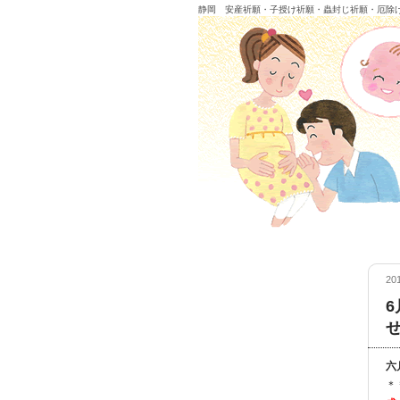
静岡 安産祈願・子授け祈願・蟲封じ祈願・厄除
20
六
＊