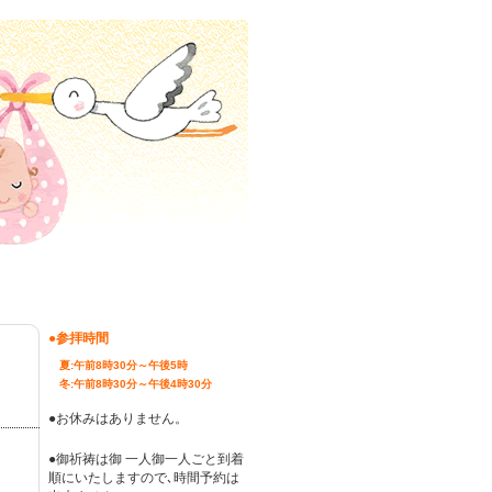
●参拝時間
夏:午前8時30分～午後5時
ら
冬:午前8時30分～午後4時30分
●お休みはありません。
●御祈祷は御 一人御一人ごと到着
順にいたしますので､時間予約は