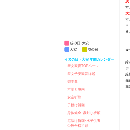
戌
大
す
＊
６
★
イヌの日・大安 年間カレンダー
緑
産女観音TOPページ
ホ
産女子安観音縁起
緑
先
御本尊
花
本堂と境内
安産祈願
子授け祈願
身体健全･蟲封じ祈願
厄除け祈願･水子供養
受験合格祈願