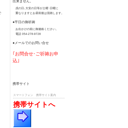
出来ません。
戌の日､大安の日等が土曜･日曜に
で
重なりますとお昼前後は混雑します。
●平日の御祈祷
お出かけの前に御連絡ください。
電話 054-278-9728
●メールでのお問い合せ
｢お問合せ･ご祈祷お申
込｣
携帯サイト
スマートフォン 携帯サイト案内
携帯サイトへ