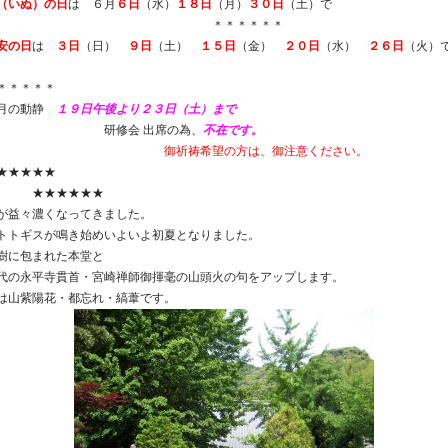
（いぬ）の日
は ６月
６日
（水）
１８日
（月）
３０日
（土）で
す。 ＊＊＊＊＊＊
安の日
は
３日
（日）
９日
（土）
１５日
（金）
２０日
（水）
２６日
（火）
。
＊＊＊＊＊
月の動静
１９日午後より２３日（土）まで
研修会 出席の為、
不在です。
御祈祷希望の方は、御注意ください。
★★★★★
★★★★★★
が益々濃くなってきました。
トトギスが鳴き始めいよいよ初夏となりました。
樹に包まれた本堂と
代の永平寺貫首・宮崎禅師御揮毫の山頭火の句をアップします。
は山紫陽花・都忘れ・縞葦です。