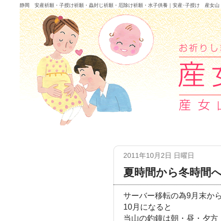
静岡 安産祈願・子授け祈願・蟲封じ祈願・厄除け祈願・水子供養｜安産･子授け 産女山
2011年10月2日 日曜日
夏時間から冬時間
サーバー移転の為9月末か
10月になると
当山の釣鐘は朝・昼・夕方