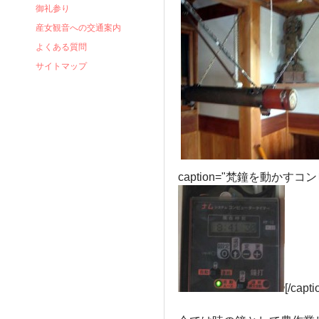
御礼参り
産女観音への交通案内
よくある質問
サイトマップ
caption="梵鐘を動かす
[/capti