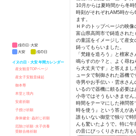
10月からは夏時間から冬
時刻がそれぞれAM5時から
ます。
ＨＰのトップページの映像
富山県高岡市で鋳造された
の童謡をイメージして産女
鋳ってもらいました。
「梵鐘を造ろう」と檀家さ
鳴らすのか？と、よく尋ね
イヌの日・大安 年間カレンダー
ら大丈夫です」と答えまし
産女観音TOPページ
ュータで制御された器機で
産女子安観音縁起
寺男やお手伝い・雲水さん
御本尊
いるので器機に頼る必要は
本堂と境内
小寺ではそうもいきません
安産祈願
時間をテーマにした禅問答
時を使う』という答えがあ
子授け祈願
誰もいない御堂で独りで時
身体健全･蟲封じ祈願
んも驚いたようで。特に午
厄除け祈願･水子供養
の音にびっくりされた方も
受験合格祈願