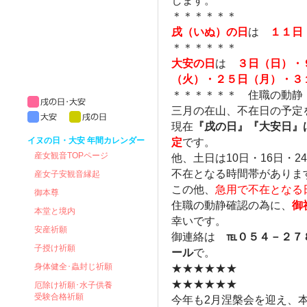
します。
＊＊＊＊＊＊
戌（いぬ）の日
は
１１日
＊＊＊＊＊＊
大安の日
は
３日（日）・
（火）・２５日（月）・３
＊＊＊＊＊＊ 住職の動静
三月の在山、不在日の予定
現在
『戌の日』『大安日』
イヌの日・大安 年間カレンダー
定
です。
産女観音TOPページ
他、土日は10日・16日・
不在となる時間帯があ
産女子安観音縁起
この他、
急用で不在となる
御本尊
住職の動静確認の為に、
御
本堂と境内
幸いです。
安産祈願
御連絡は
℡０５４－２７
子授け祈願
ール
で。
身体健全･蟲封じ祈願
★★★★★★
★★★★★★
厄除け祈願･水子供養
受験合格祈願
今年も2月涅槃会を迎え、