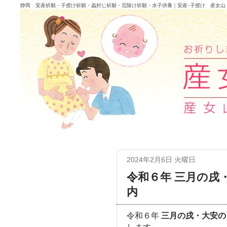
静岡 安産祈願・子授け祈願・蟲封じ祈願・厄除け祈願・水子供養｜安産･子授け 産女山
2024年2月6日 火曜日
令和６年 三月の戌
内
令和６年
三月の戌・大安の