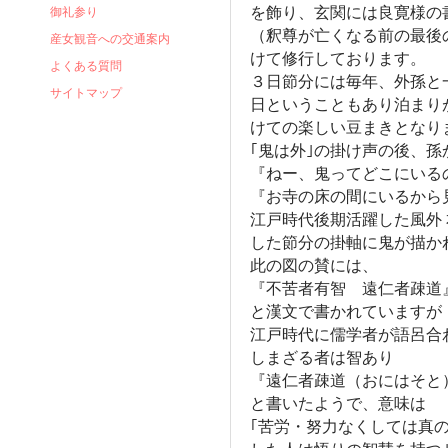
を飾り、玄関には良寛様の
御礼参り
（釈尊が亡くなる前の最後
産女観音への交通案内
けて修行しております。
よくある質問
３日節分には毎年、外孫と
サイトマップ
日ということもあり泊まり
けての楽しい豆まきとなり
｢鬼は外｣の掛け声の後、孫
『ねー、鬼ってどこにいる
『お寺の床の間にいるから
江戸時代後期活躍した風外 
した節分の掛軸に鬼が描か
此の図の賛には、
『不苦者有智 遠仁者疎道
と漢文で書かれていますが
江戸時代に儒学者が語呂合
しまざる者は智あり
『遠仁者疎道（おにはそと
と書いたようで、意味は
｢苦労・努力なくしては真