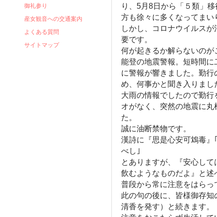
り、5月8日から「５類」移
御礼参り
方も徐々に多くなってまい
産女観音への交通案内
しかし、コロナウイルスが
よくある質問
要です。
サイトマップ
何が起きるか解らないのが
能登の地震警報。短時間に
に警報が響きました。勤行
め、何事かと聞き入りまし
大雨の情報でしたので勤行
オがなく、突然の地震に丸
た。
誠に油断禁物です。
漢詩に『思是心安可鴆毒』
べし｣
とありますが、『安心して
飲むようなものだよ』と述
普段から常に注意をはらっ
此の句の後に、皆様御存知
清香を発す）と続きます。