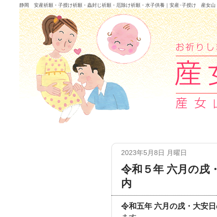
静岡 安産祈願・子授け祈願・蟲封じ祈願・厄除け祈願・水子供養｜安産･子授け 産女山
2023年5月8日 月曜日
令和５年 六月の戌
内
令和五年 六月の戌・大安