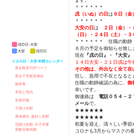
ます。
＊＊＊＊＊＊
戌（いぬ）の日
は
９日（金
＊＊＊＊＊＊
大安の日
は
２日（金）・
（日）・２４日（土）・３
＊＊＊＊＊＊ 住職の動静
６月の予定を御知らせ致し
現在
『戌の日』・『大安』
イヌの日・大安 年間カレンダー
１４日大安・２１日戌は午
産女観音TOPページ
その他は、外出なく全て在
但し、急用で不在となると
産女子安観音縁起
住職の動静確認の為に、
御
御本尊
幸いです。
本堂と境内
御連絡は
電話０５４－２
安産祈願
メール
で。
子授け祈願
★★★★★★
身体健全･蟲封じ祈願
★★★★★★
初夏を迎え、清々しい季節
厄除け祈願･水子供養
受験合格祈願
コロナも3月からマスクの