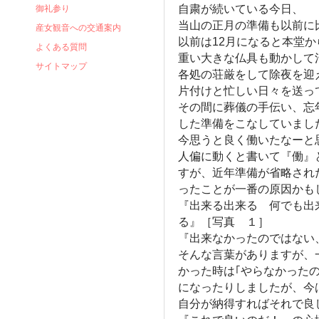
自粛が続いている今日、
御礼参り
当山の正月の準備も以前に
産女観音への交通案内
以前は12月になると本堂
よくある質問
重い大きな仏具も動かして
サイトマップ
各処の荘厳をして除夜を迎
片付けと忙しい日々を送っ
その間に葬儀の手伝い、忘
した準備をこなしていまし
今思うと良く働いたなーと
人偏に動くと書いて『働』
すが、近年準備が省略され
ったことが一番の原因かも
『出来る出来る 何でも出
る』［写真 １］
『出来なかったのではない
そんな言葉がありますが、
かった時は｢やらなかった
になったりしましたが、今
自分が納得すればそれで良