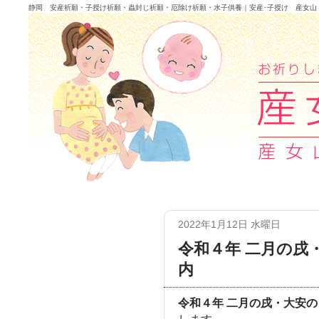
静岡 安産祈願・子授け祈願・蟲封じ祈願・厄除け祈願・水子供養｜安産･子授け 産女山
2022年1月12日 水曜日
令和４年 二月の戌
内
令和４年 二月の戌・大安