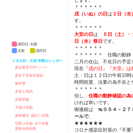
します。
＊＊＊＊＊＊
戌（いぬ）の日
は
２日（水
す。
＊＊＊＊＊＊
大安の日
は
５日（土）・
日（水）祭日
です。
＊＊＊＊＊＊
＊＊＊＊＊＊ 住職の動静
イヌの日・大安 年間カレンダー
二月の在山、不在日の予定
産女観音TOPページ
現在
『戌の日』『大安』は
土・日は１２日の午前10時
産女子安観音縁起
時間程度、法要の為不在と
御本尊
＊＊＊＊＊＊
本堂と境内
但し、
住職の動静確認の為
安産祈願
ければ幸いです。
子授け祈願
御連絡は
℡０５４－２７
身体健全･蟲封じ祈願
ールで
。
★★★★★★
厄除け祈願･水子供養
受験合格祈願
コロナ感染症対策の『不要