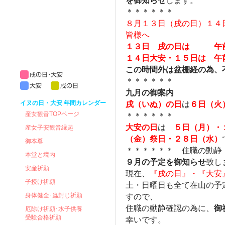
を御知らせ
します。
＊＊＊＊＊＊
８月１３日（戌の日）１４
皆様へ
１３日 戌の日は 午前1
１４日大安・１５日は 午
この時間外は盆棚経の為、
＊＊＊＊＊＊
九月の御案内
イヌの日・大安 年間カレンダー
戌（いぬ）の日
は
６日（火
産女観音TOPページ
＊＊＊＊＊＊
大安の日
は
５日（月）・
産女子安観音縁起
（金）祭日・２８日（水）
御本尊
＊＊＊＊＊＊ 住職の動静
本堂と境内
９月の予定を御知らせ
致し
安産祈願
現在、
『戌の日』・『大安
子授け祈願
土・日曜日も全て在山の予
身体健全･蟲封じ祈願
すので、
住職の動静確認の為に、
御
厄除け祈願･水子供養
受験合格祈願
幸いです。