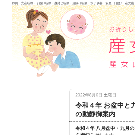
静岡 安産祈願・子授け祈願・蟲封じ祈願・厄除け祈願・水子供養｜安産･子授け 産女山
2022年8月6日 土曜日
令和４年 お盆中と
の動静御案内
令和４年 八月盆中・九月