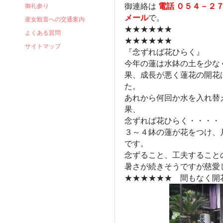
御連絡は
電話 ０５４－２
御礼参り
メール
で。
産女観音への交通案内
★★★★★★
よくある質問
★★★★★★
サイトマップ
『念ずれば花ひらく』
今年の蓮は水鉢の土を少な
果、成長が悪く蓮花の開花
た。
あれから何回か水を入れ替
果、
念ずれば花ひらく・・・・
３～４鉢の蓮が花をつけ、
です。
念ずること、工夫すること
暑さが続きそうですが慈愛
★★★★★★ 間もなく開